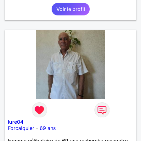
serais peut-être pas objectif. Rencontrer pour
Voir le profil
débuter, partager ensuite si le "feeling" se présente.
lure04
Forcalquier
-
69 ans
Homme célibataire de 69 ans recherche rencontre