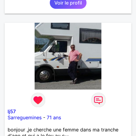
Voir le profil
mêmes valeurs qui font de quelqu’un un être humain
lj57
Sarreguemines
-
71 ans
bonjour ,je cherche une femme dans ma tranche
d'age et qui a le feu au c--