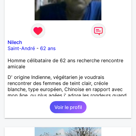
Nilech
Saint-André
-
62 ans
Homme célibataire de 62 ans recherche rencontre
amicale
D' origine Indienne, végétarien je voudrais
rencontrer des femmes de teint clair, créole
blanche, type européen, Chinoise en rapport avec
mon âge, ou plus agées j' adore les rondeurs quand
elles sont mises en valeur,pour aventure suivie, se
Voir le profil
voir chez moi, se voir régulièrement si on le désire
tous les deux, une relation simple, sans engagement
le temps qu' on le souhaite