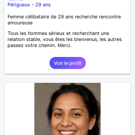
Périgueux
-
29 ans
Femme célibataire de 29 ans recherche rencontre
amoureuse
Tous les hommes sérieux et recherchant une
relation stable, vous êtes les bienvenus, les autres
passez votre chemin. Merci.
Voir le profil