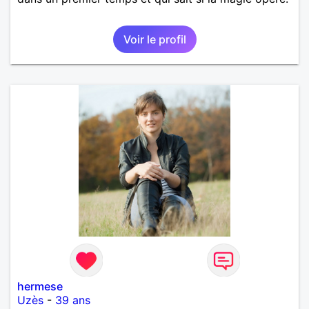
Voir le profil
hermese
Uzès
-
39 ans