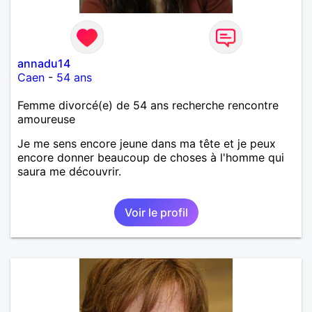
annadu14
Caen
-
54 ans
Femme divorcé(e) de 54 ans recherche rencontre
amoureuse
Je me sens encore jeune dans ma tête et je peux
encore donner beaucoup de choses à l'homme qui
saura me découvrir.
Voir le profil