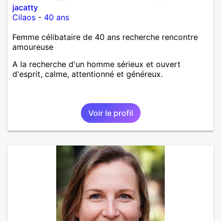
jacatty
Cilaos
-
40 ans
Femme célibataire de 40 ans recherche rencontre
amoureuse
A la recherche d'un homme sérieux et ouvert
d'esprit, calme, attentionné et généreux.
Voir le profil