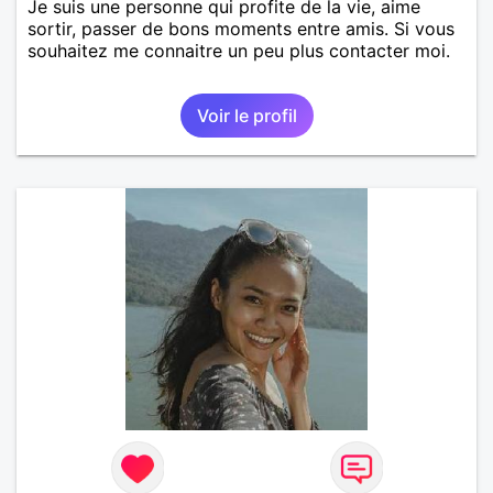
Je suis une personne qui profite de la vie, aime
sortir, passer de bons moments entre amis. Si vous
souhaitez me connaitre un peu plus contacter moi.
Voir le profil