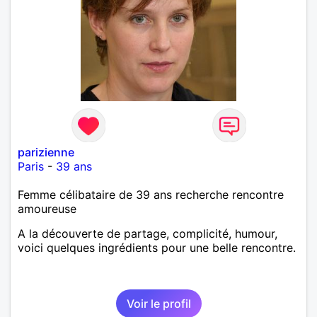
parizienne
Paris
-
39 ans
Femme célibataire de 39 ans recherche rencontre
amoureuse
A la découverte de partage, complicité, humour,
voici quelques ingrédients pour une belle rencontre.
Voir le profil