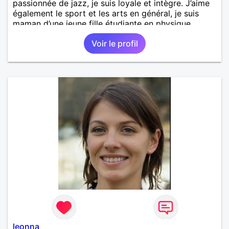
passionnée de jazz, je suis loyale et intègre. J’aime
également le sport et les arts en général, je suis
maman d’une jeune fille étudiante en physique
chimie.
Voir le profil
leonna