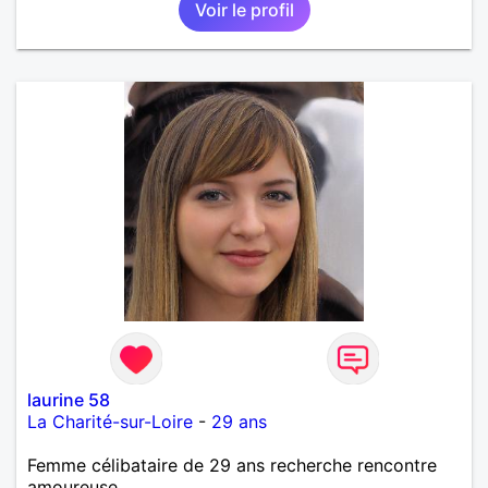
Voir le profil
laurine 58
La Charité-sur-Loire
-
29 ans
Femme célibataire de 29 ans recherche rencontre
amoureuse