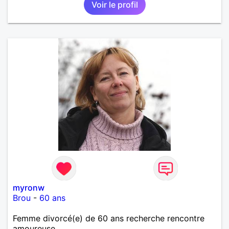
Voir le profil
pas sur ce site par dépit, ni en tant que
représentatrice de la Femme Divorcée Mal dans sa
peau. A bientôt.
myronw
Brou
-
60 ans
Femme divorcé(e) de 60 ans recherche rencontre
amoureuse