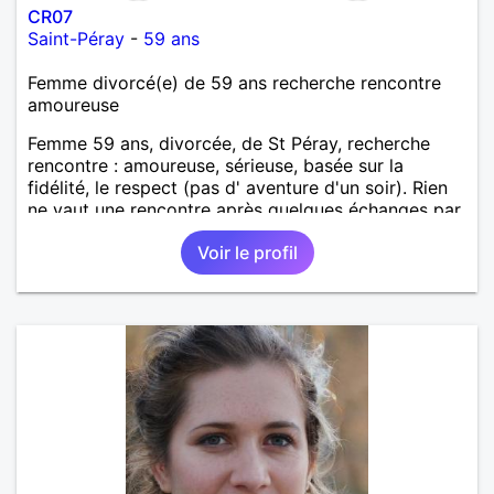
CR07
Saint-Péray
-
59 ans
Femme divorcé(e) de 59 ans recherche rencontre
amoureuse
Femme 59 ans, divorcée, de St Péray, recherche
rencontre : amoureuse, sérieuse, basée sur la
fidélité, le respect (pas d' aventure d'un soir). Rien
ne vaut une rencontre après quelques échanges par
messages pour savoir si il y a un feeling entre les
Voir le profil
deux et le désir de se revoir. Au plaisir de se
découvrir...