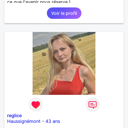
ce que l'avenir nous réserve !
Voir le profil
reglice
Haussignémont
-
43 ans