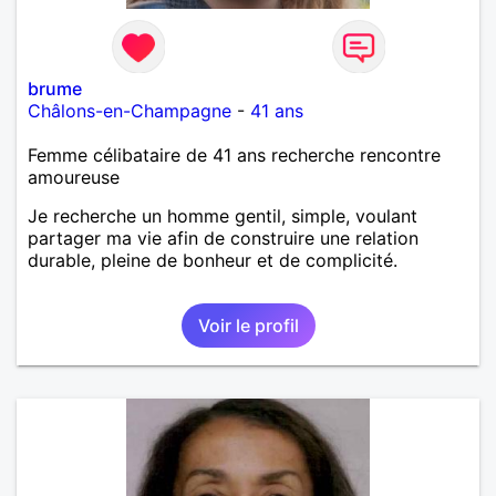
brume
Châlons-en-Champagne
-
41 ans
Femme célibataire de 41 ans recherche rencontre
amoureuse
Je recherche un homme gentil, simple, voulant
partager ma vie afin de construire une relation
durable, pleine de bonheur et de complicité.
Voir le profil