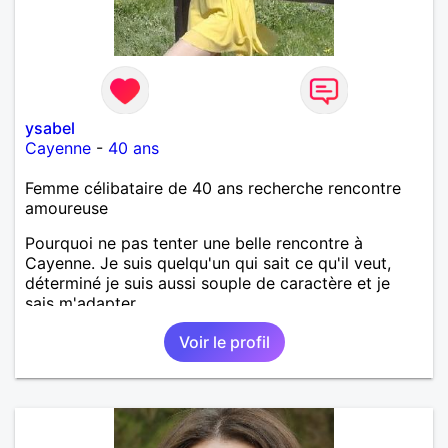
ysabel
Cayenne
-
40 ans
Femme célibataire de 40 ans recherche rencontre
amoureuse
Pourquoi ne pas tenter une belle rencontre à
Cayenne. Je suis quelqu'un qui sait ce qu'il veut,
déterminé je suis aussi souple de caractère et je
sais m'adapter.
Voir le profil