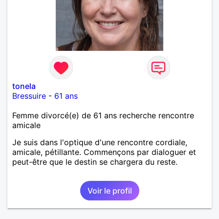
tonela
Bressuire
-
61 ans
Femme divorcé(e) de 61 ans recherche rencontre
amicale
Je suis dans l'optique d'une rencontre cordiale,
amicale, pétillante. Commençons par dialoguer et
peut-être que le destin se chargera du reste.
Voir le profil