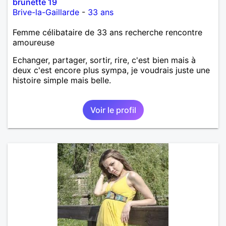
brunette 19
Brive-la-Gaillarde
-
33 ans
Femme célibataire de 33 ans recherche rencontre
amoureuse
Echanger, partager, sortir, rire, c'est bien mais à
deux c'est encore plus sympa, je voudrais juste une
histoire simple mais belle.
Voir le profil