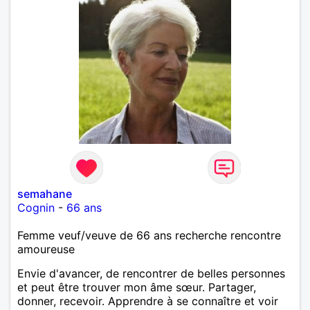
semahane
Cognin
-
66 ans
Femme veuf/veuve de 66 ans recherche rencontre
amoureuse
Envie d'avancer, de rencontrer de belles personnes
et peut être trouver mon âme sœur. Partager,
donner, recevoir. Apprendre à se connaître et voir