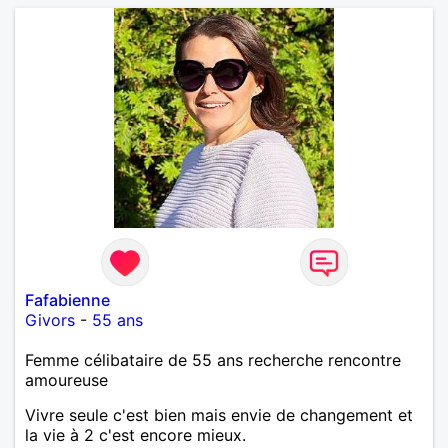
Fafabienne
Givors
-
55 ans
Femme célibataire de 55 ans recherche rencontre
amoureuse
Vivre seule c'est bien mais envie de changement et
la vie à 2 c'est encore mieux.