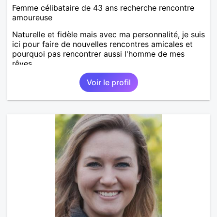
Femme célibataire de 43 ans recherche rencontre
amoureuse
Naturelle et fidèle mais avec ma personnalité, je suis
ici pour faire de nouvelles rencontres amicales et
pourquoi pas rencontrer aussi l'homme de mes
rêves.
Voir le profil