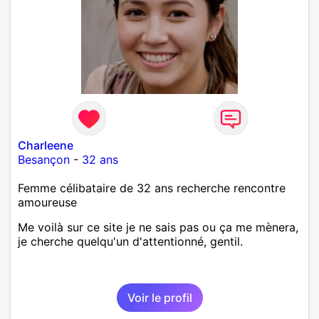
Charleene
Besançon
-
32 ans
Femme célibataire de 32 ans recherche rencontre
amoureuse
Me voilà sur ce site je ne sais pas ou ça me mènera,
je cherche quelqu'un d'attentionné, gentil.
Voir le profil