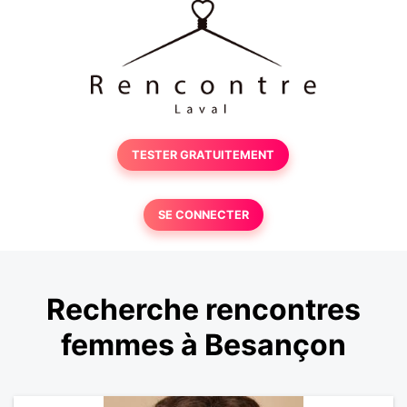
TESTER GRATUITEMENT
SE CONNECTER
Recherche rencontres
femmes à Besançon