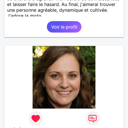
et laisser faire le hasard. Au final, j'aimerai trouver
une personne agréable, dynamique et cultivée.
J'adore la moto
Voir le profil