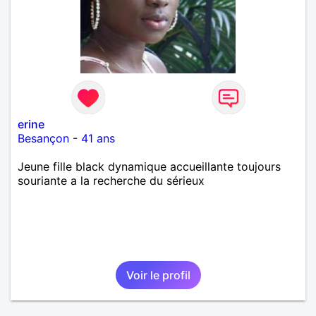
erine
Besançon
-
41 ans
Jeune fille black dynamique accueillante toujours
souriante a la recherche du sérieux
Voir le profil