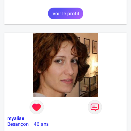
Voir le profil
myalise
Besançon
-
46 ans