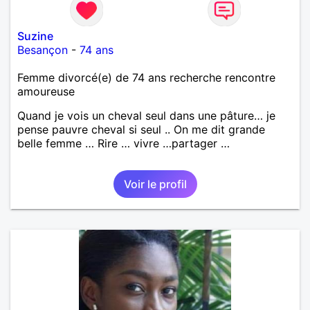
Suzine
Besançon
-
74 ans
Femme divorcé(e) de 74 ans recherche rencontre
amoureuse
Quand je vois un cheval seul dans une pâture… je
pense pauvre cheval si seul .. On me dit grande
belle femme … Rire … vivre …partager …
Voir le profil