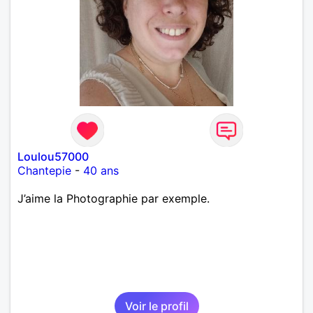
Loulou57000
Chantepie
-
40 ans
J’aime la Photographie par exemple.
Voir le profil