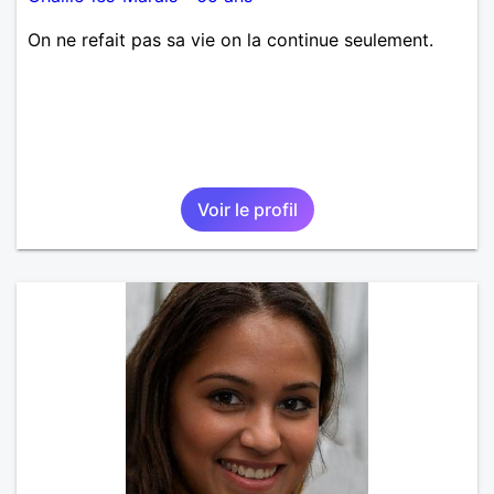
On ne refait pas sa vie on la continue seulement.
Voir le profil