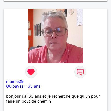
mamie29
Guipavas
-
63 ans
bonjour j ai 63 ans et je recherche quelqu un pour
faire un bout de chemin