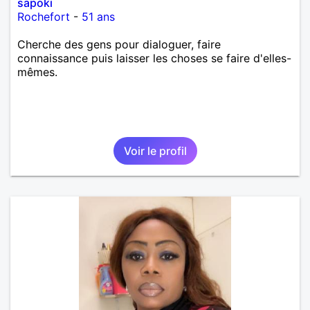
sapoki
Rochefort
-
51 ans
Cherche des gens pour dialoguer, faire
connaissance puis laisser les choses se faire d'elles-
mêmes.
Voir le profil