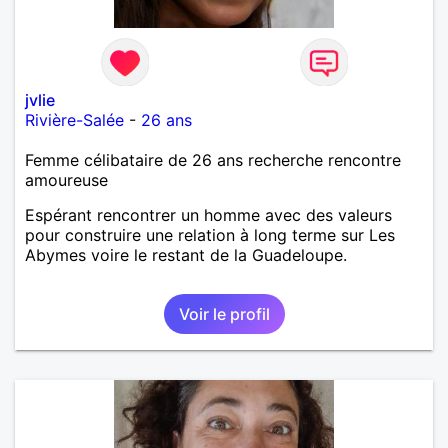
jvlie
Rivière-Salée
-
26 ans
Femme célibataire de 26 ans recherche rencontre
amoureuse
Espérant rencontrer un homme avec des valeurs
pour construire une relation à long terme sur Les
Abymes voire le restant de la Guadeloupe.
Voir le profil