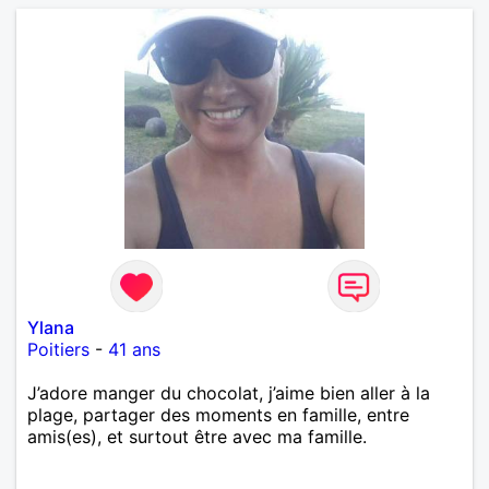
Ylana
Poitiers
-
41 ans
J’adore manger du chocolat, j’aime bien aller à la
plage, partager des moments en famille, entre
amis(es), et surtout être avec ma famille.