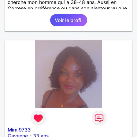
cherche mon homme qui a 38-48 ans. Aussi en
Correse en préférence ou dans son alentour vu que
je travaille en CDI et je ne peux pas souvent
Voir le profil
voyager loin. Merci. Bon chance à tout le monde.
Mimi9733
Cayenne
-
33 ans