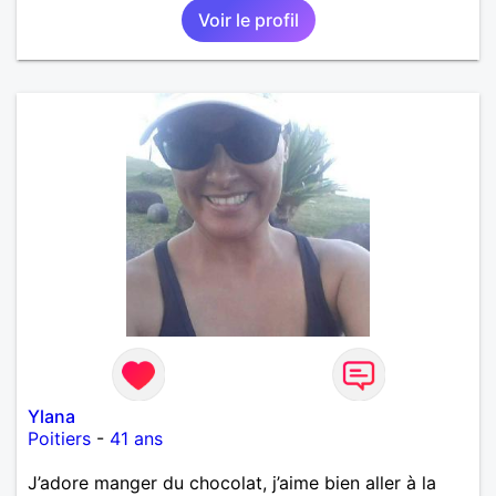
Voir le profil
EN FRANCE OU AILLEURS. ETRE A L ECOUTE DE L
AUTRE, ET LA VIE SERA PLUS BELLE
ENCORE.....................
Ylana
Poitiers
-
41 ans
J’adore manger du chocolat, j’aime bien aller à la