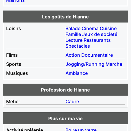
Les goûts de Hianne
Loisirs
Balade
Cinéma
Cuisine
Famille
Jeux de société
Lecture
Restaurants
Spectacles
Films
Action
Documentaire
Sports
Jogging/Running
Marche
Musiques
Ambiance
Profession de Hianne
Métier
Cadre
Plus sur ma vie
Activité préférée
Boire un verre