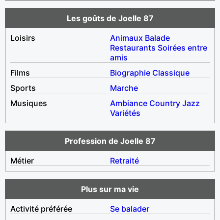
Les goûts de Joelle 87
Loisirs
Animaux
Balade
Restaurants
Soirées entre
amis
Films
Biographie
Classique
Sports
Marche
Musiques
Ambiance
Country
Jazz
Variétés
Profession de Joelle 87
Métier
Retraité
Plus sur ma vie
Activité préférée
Se balader