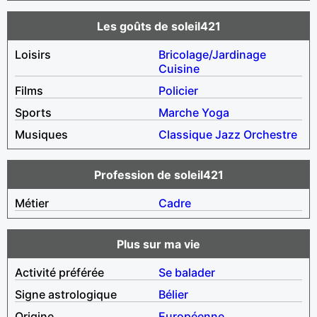
Les goûts de soleil421
Loisirs
Bricolage/Jardinage
Cuisine
Films
Policier
Sports
Marche
Yoga
Musiques
Classique
Jazz
Orchestre
Profession de soleil421
Métier
Cadre
Plus sur ma vie
Activité préférée
Se balader
Signe astrologique
Bélier
Origine
Européenne