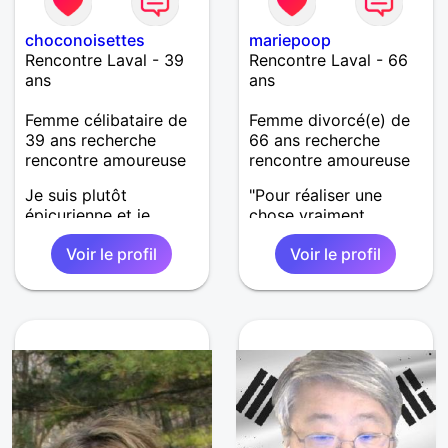
choconoisettes
mariepoop
Rencontre Laval - 39
Rencontre Laval - 66
ans
ans
Femme célibataire de
Femme divorcé(e) de
39 ans recherche
66 ans recherche
rencontre amoureuse
rencontre amoureuse
Je suis plutôt
"Pour réaliser une
épicurienne et je
chose vraiment
cherche mon
extraordinaire,
Voir le profil
Voir le profil
"Epicurien". Je suis
commencez par la
une personne sérieuse,
rêver. Ensuite,
féminine, sentimentale,
réveillez-vous
romantique. Je
calmement et allez
cherche une "vraie
d'un trait jusqu'au
relation amoureuse"
bout de votre rêve".
Messieurs, Je vous
Je vous attends !!!
attends, il est pour
moi nécessaire de
bien faire