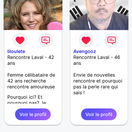
connaissance !
liloulete
Avengooz
Rencontre Laval - 42
Rencontre Laval - 46
ans
ans
Femme célibataire de
Envie de nouvelles
42 ans recherche
rencontre et pourquoi
rencontre amoureuse
pas la perle rare qui
sais !
Pourquoi ici? Et
pourquoi pas? Je
souhaite rencontrer
Voir le profil
Voir le profil
celui avec qui je
pourrai vivre une
histoire réelle,