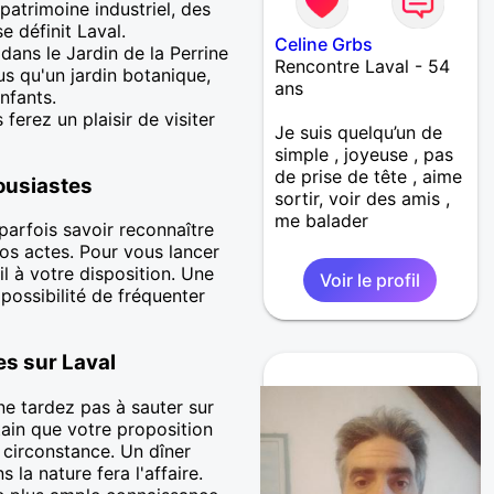
patrimoine industriel, des
 définit Laval.
Celine Grbs
ans le Jardin de la Perrine
Rencontre Laval - 54
us qu'un jardin botanique,
ans
nfants.
erez un plaisir de visiter
Je suis quelqu’un de
simple , joyeuse , pas
de prise de tête , aime
ousiastes
sortir, voir des amis ,
me balader
parfois savoir reconnaître
os actes. Pour vous lancer
l à votre disposition. Une
Voir le profil
 possibilité de fréquenter
s sur Laval
 ne tardez pas à sauter sur
tain que votre proposition
a circonstance. Un dîner
a nature fera l'affaire.