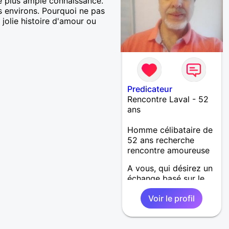
re plus ample connaissance.
 environs. Pourquoi ne pas
 jolie histoire d'amour ou
Predicateur
Rencontre Laval - 52
ans
Homme célibataire de
52 ans recherche
rencontre amoureuse
A vous, qui désirez un
échange basé sur le
respect des valeurs
Voir le profil
morales autant que
physiques... Comme le
chante Amel Bent :