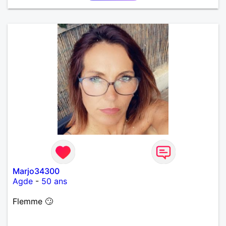
Marjo34300
Agde
-
50 ans
Flemme 🙄