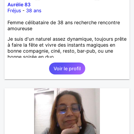
Aurélie 83
Fréjus
-
38 ans
Femme célibataire de 38 ans recherche rencontre
amoureuse
Je suis d'un naturel assez dynamique, toujours prête
à faire la fête et vivre des instants magiques en
bonne compagnie, ciné, resto, bar-pub, ou une
bonne soirée en duo.
Voir le profil