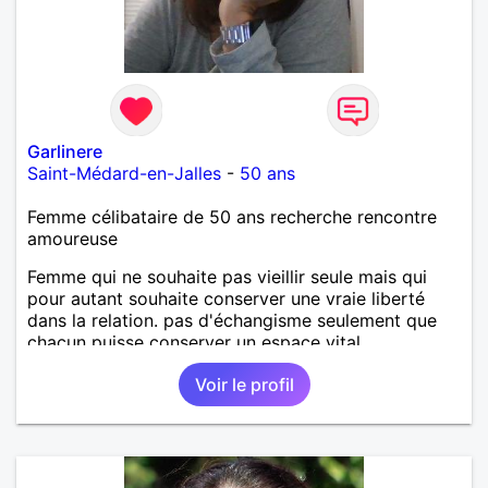
Garlinere
Saint-Médard-en-Jalles
-
50 ans
Femme célibataire de 50 ans recherche rencontre
amoureuse
Femme qui ne souhaite pas vieillir seule mais qui
pour autant souhaite conserver une vraie liberté
dans la relation. pas d'échangisme seulement que
chacun puisse conserver un espace vital
Voir le profil