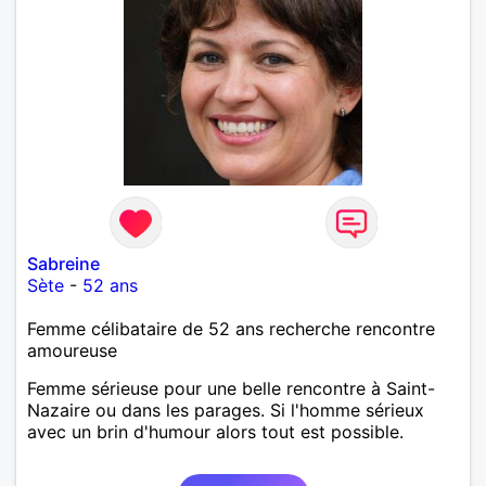
Sabreine
Sète
-
52 ans
Femme célibataire de 52 ans recherche rencontre
amoureuse
Femme sérieuse pour une belle rencontre à Saint-
Nazaire ou dans les parages. Si l'homme sérieux
avec un brin d'humour alors tout est possible.