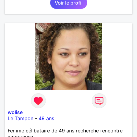
Voir le profil
wolise
Le Tampon
-
49 ans
Femme célibataire de 49 ans recherche rencontre
amoureuse