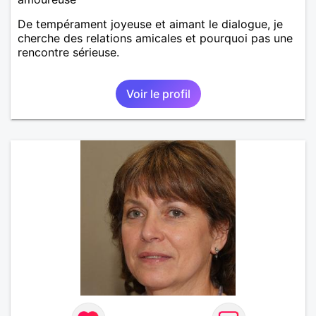
De tempérament joyeuse et aimant le dialogue, je
cherche des relations amicales et pourquoi pas une
rencontre sérieuse.
Voir le profil