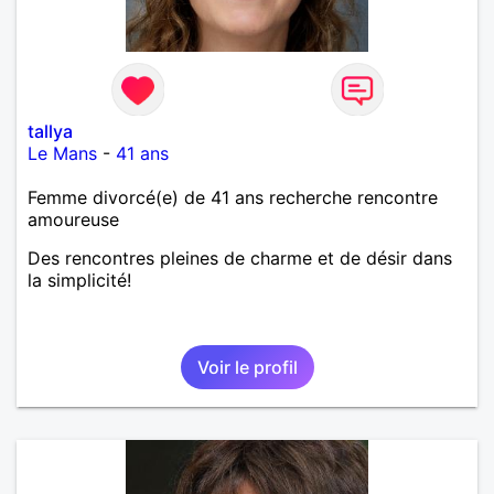
tallya
Le Mans
-
41 ans
Femme divorcé(e) de 41 ans recherche rencontre
amoureuse
Des rencontres pleines de charme et de désir dans
la simplicité!
Voir le profil