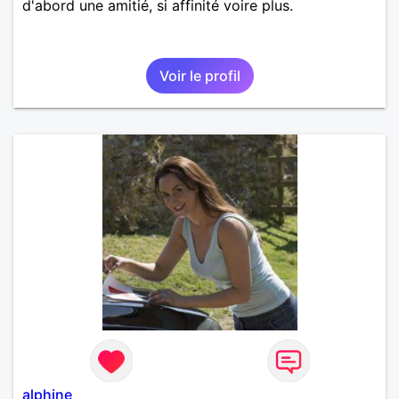
d'abord une amitié, si affinité voire plus.
Voir le profil
alphine