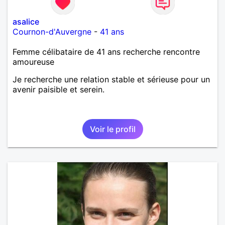
asalice
Cournon-d'Auvergne
-
41 ans
Femme célibataire de 41 ans recherche rencontre
amoureuse
Je recherche une relation stable et sérieuse pour un
avenir paisible et serein.
Voir le profil