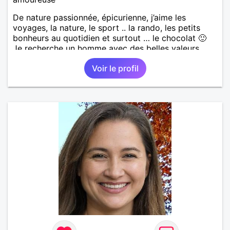
De nature passionnée, épicurienne, j’aime les
voyages, la nature, le sport .. la rando, les petits
bonheurs au quotidien et surtout … le chocolat 🙂
Je recherche un homme avec des belles valeurs,
respectueux, bienveillant. Une jolie rencontre, un
Voir le profil
feeling, une connexion, pour vivre une belle histoire
d’amour et profiter de ce que la vie peut nous offrir
de plus beau en retour. Je tiens à préciser, que je
cherche un homme sans enfants, qui ne boit pas et
ne fume pas.