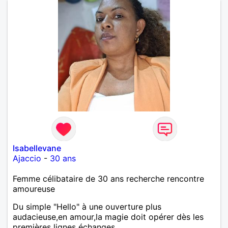
Isabellevane
Ajaccio
-
30 ans
Femme célibataire de 30 ans recherche rencontre
amoureuse
Du simple "Hello" à une ouverture plus
audacieuse,en amour,la magie doit opérer dès les
premières lignes échanges