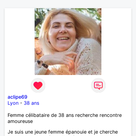
aclipe69
Lyon
-
38 ans
Femme célibataire de 38 ans recherche rencontre
amoureuse
Je suis une jeune femme épanouie et je cherche