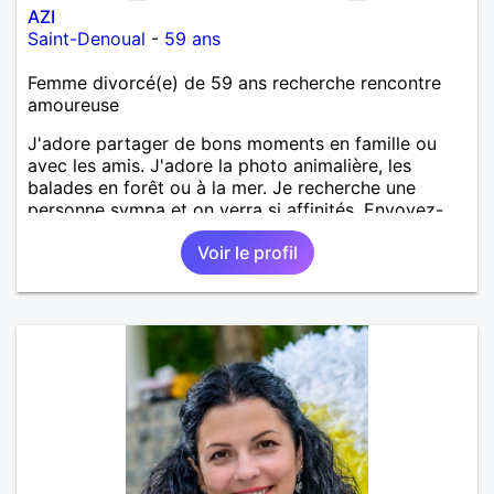
AZI
Saint-Denoual
-
59 ans
Femme divorcé(e) de 59 ans recherche rencontre
amoureuse
J'adore partager de bons moments en famille ou
avec les amis. J'adore la photo animalière, les
balades en forêt ou à la mer. Je recherche une
personne sympa et on verra si affinités. Envoyez-
moi message. A bientôt.
Voir le profil