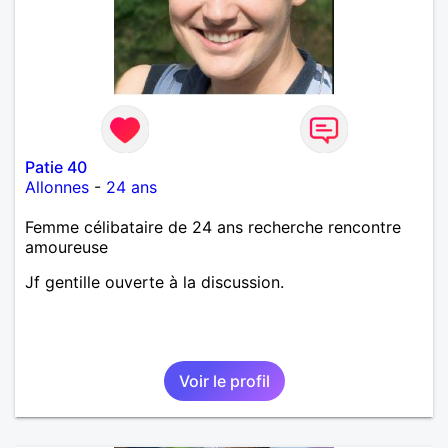
Patie 40
Allonnes
-
24 ans
Femme célibataire de 24 ans recherche rencontre
amoureuse
Jf gentille ouverte à la discussion.
Voir le profil