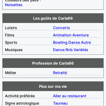
Noisettes
Les goûts de Carla66
Loisirs
Concerts
Films
Animation
Aventure
Sports
Bowling
Danse
Autre
Musiques
Dance
Rnb
Variétés
Profession de Carla66
Métier
Retraité
Plus sur ma vie
Activité préférée
Aller au restaurant
Signe astrologique
Taureau