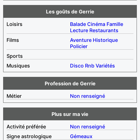
Les goûts de Gerrie
Loisirs
Balade
Cinéma
Famille
Lecture
Restaurants
Films
Aventure
Historique
Policier
Sports
Musiques
Disco
Rnb
Variétés
Profession de Gerrie
Métier
Non renseigné
Plus sur ma vie
Activité préférée
Non renseigné
Signe astrologique
Gémeaux