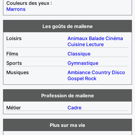
Couleurs des yeux :
Marrons
Les goûts de mailene
Loisirs
Animaux
Balade
Cinéma
Cuisine
Lecture
Films
Classique
Sports
Gymnastique
Musiques
Ambiance
Country
Disco
Gospel
Rock
Profession de mailene
Métier
Cadre
Plus sur ma vie