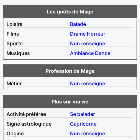
Les goûts de Mage
Loisirs
Balade
Films
Drame
Horreur
Sports
Non renseigné
Musiques
Ambiance
Dance
Profession de Mage
Métier
Non renseigné
Plus sur ma vie
Activité préférée
Se balader
Signe astrologique
Capricorne
Origine
Non renseigné