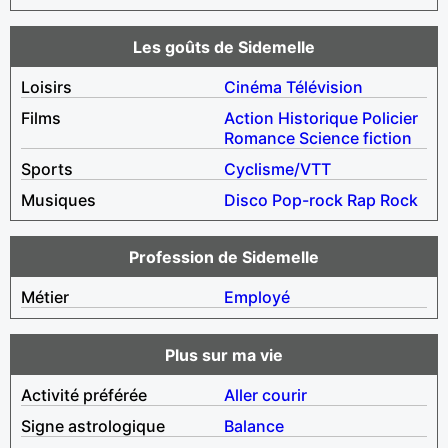
Les goûts de Sidemelle
Loisirs
Cinéma
Télévision
Films
Action
Historique
Policier
Romance
Science fiction
Sports
Cyclisme/VTT
Musiques
Disco
Pop-rock
Rap
Rock
Profession de Sidemelle
Métier
Employé
Plus sur ma vie
Activité préférée
Aller courir
Signe astrologique
Balance