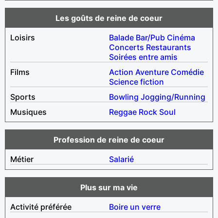
Les goûts de reine de coeur
Loisirs
Balade
Bar/Pub
Cinéma
Concerts
Restaurants
Soirées entre amis
Films
Action
Aventure
Comédie
Science fiction
Sports
Bowling
Jogging/Running
Musiques
Reggae
Rock
Soul
Profession de reine de coeur
Métier
Salarié
Plus sur ma vie
Activité préférée
Boire un verre